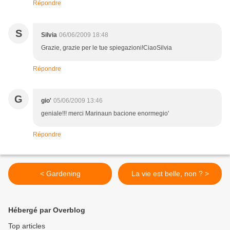
Répondre
S
Silvia
06/06/2009 18:48
Grazie, grazie per le tue spiegazioni!CiaoSilvia
Répondre
G
gio'
05/06/2009 13:46
geniale!!! merci Marinaun bacione enormegio'
Répondre
< Gardening
La vie est belle, non ? >
Hébergé par Overblog
Top articles