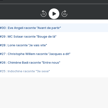
#30 : Eve Angeli raconte "Avant de partir"
#29 : MC Solaar raconte "Bouge de là"
28 : Lorie raconte "Je vais vite"
#27 : Christophe Willem raconte "Jacques a dit"
#26 : Chimène Badi raconte "Entre nous"
#25 : Indochine raconte "3e sexe"
#24 : Zaho raconte "C'est chelou"
#23 : Patrick Bruel raconte "Au café des délices"
#22 : Kyo raconte "Le chemin"
#21 : Nolwenn Leroy raconte "Cassé"