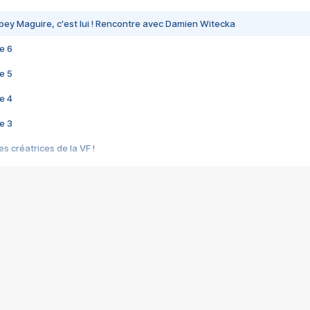
bey Maguire, c'est lui ! Rencontre avec Damien Witecka
e 6
e 5
e 4
e 3
s créatrices de la VF !
e 2
e 1
e Mektoub My Love arrive enfin ! Rencontre avec Shaïn Boumedine et Sal
i : après Toni en famille
elle réalise le bouleversant Dites lui que je l'aime
ais ! Rencontre autour de Vie privée de Rebecca Zlotowski